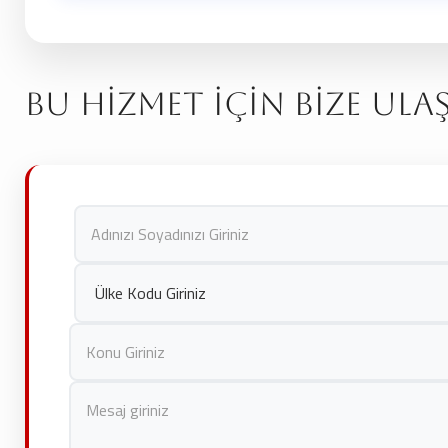
Evet, post-prodüksiyon aşamasında logonuz, metinleriniz ve d
Bu Hizmet İçin Bize Ula