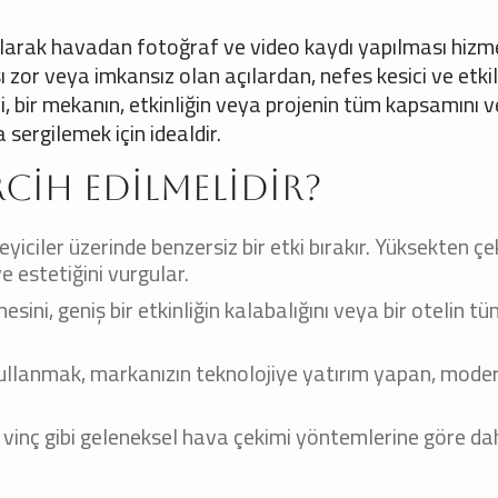
nılarak havadan fotoğraf ve video kaydı yapılması hizme
 zor veya imkansız olan açılardan, nefes kesici ve etkil
, bir mekanın, etkinliğin veya projenin tüm kapsamını v
 sergilemek için idealdir.
cih Edilmelidir?
leyiciler üzerinde benzersiz bir etki bırakır. Yüksekten çe
e estetiğini vurgular.
esini, geniş bir etkinliğin kalabalığını veya bir otelin t
kullanmak, markanızın teknolojiye yatırım yapan, mode
vinç gibi geleneksel hava çekimi yöntemlerine göre daha