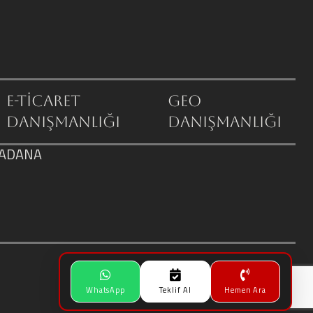
E-Ticaret
GEO
Danışmanlığı
Danışmanlığı
/ ADANA
WhatsApp
Teklif Al
Hemen Ara