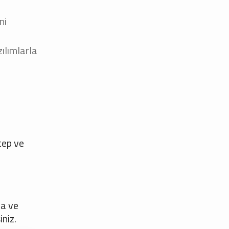
ni
ılımlarla
tep ve
na ve
iniz.