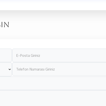
ilediğiniz diğer grafikler videolarınıza eklenebilir.
şın