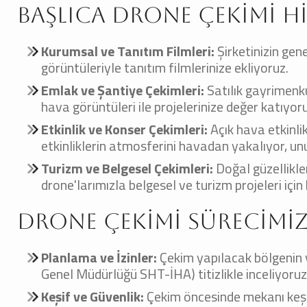
Başlıca Drone Çekimi H
Kurumsal ve Tanıtım Filmleri:
Şirketinizin gen
görüntüleriyle tanıtım filmlerinize ekliyoruz.
Emlak ve Şantiye Çekimleri:
Satılık gayrimenk
hava görüntüleri ile projelerinize değer katıyor
Etkinlik ve Konser Çekimleri:
Açık hava etkinlik
etkinliklerin atmosferini havadan yakalıyor, u
Turizm ve Belgesel Çekimleri:
Doğal güzellikler
drone'larımızla belgesel ve turizm projeleri için 
Drone Çekimi Sürecimiz 
Planlama ve İzinler:
Çekim yapılacak bölgenin ya
Genel Müdürlüğü SHT-İHA) titizlikle inceliyoruz
Keşif ve Güvenlik:
Çekim öncesinde mekanı keşfed