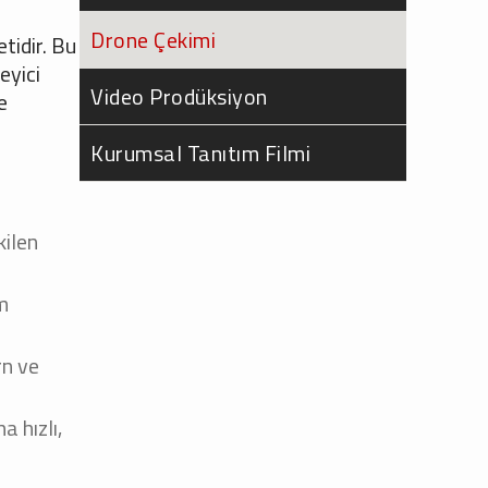
Drone Çekimi
tidir. Bu
eyici
Video Prodüksiyon
e
Kurumsal Tanıtım Filmi
kilen
üm
rn ve
 hızlı,