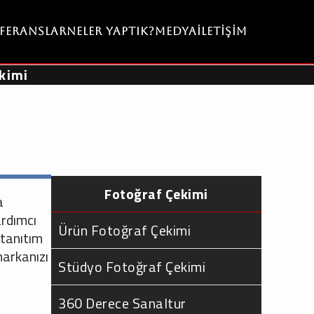
eferanslar
Neler Yaptık?
Medya
İletişim
kimi
Fotoğraf Çekimi
a
ardımcı
Ürün Fotoğraf Çekimi
 tanıtım
markanızı
Stüdyo Fotoğraf Çekimi
360 Derece Sanaltur