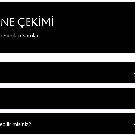
ne Çekimi
a Sorulan Sorular
k Genel Müdürlüğü (SHGM) tarafından belirlenen kurallara ve uçuş
leri sizin adınıza alabilmektedir.
ava koşullarından etkilenebilir. Çekimler, en iyi sonucu almak için h
bilir misiniz?