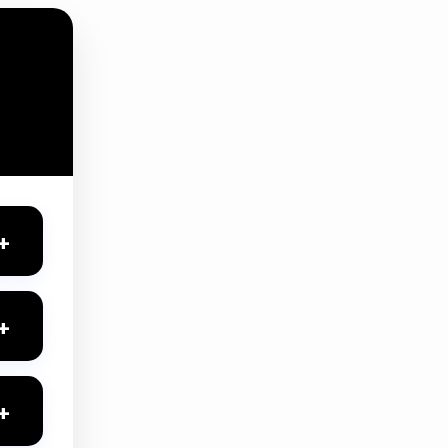
+
+
ava
+