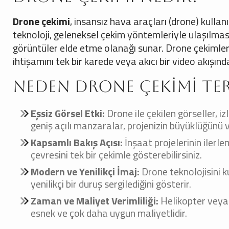
Drone çekimi
, insansız hava araçları (drone) kulla
teknoloji, geleneksel çekim yöntemleriyle ulaşılması
görüntüler elde etme olanağı sunar. Drone çekimleri
ihtişamını tek bir karede veya akıcı bir video akışında
Neden Drone Çekimi Ter
Eşsiz Görsel Etki:
Drone ile çekilen görseller, iz
geniş açılı manzaralar, projenizin büyüklüğünü v
Kapsamlı Bakış Açısı:
İnşaat projelerinin ilerlem
çevresini tek bir çekimle gösterebilirsiniz.
Modern ve Yenilikçi İmaj:
Drone teknolojisini 
yenilikçi bir duruş sergilediğini gösterir.
Zaman ve Maliyet Verimliliği:
Helikopter veya 
esnek ve çok daha uygun maliyetlidir.