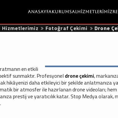
Anasayfa
Kurumsal
Hizmetlerimiz
R
Hizmetlerimiz
Fotoğraf Çekimi
Drone Çe
ratmanın en etkili
erspektif sunmaktır. Profesyonel
drone çekimi
, markanız
k hikâyenizi daha etkileyici bir şekilde anlatmanıza y
nematik bir atmosfer ile hazırlanan drone videoları; hem
nıza prestij ve yaratıcılık katar. Stop Medya olarak, 
.