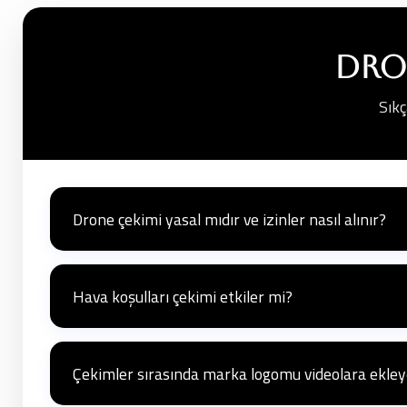
Dro
Sıkç
Drone çekimi yasal mıdır ve izinler nasıl alınır?
Evet, drone çekimi Türkiye'de yasaldır ancak Sivil Havacılı
bölgelerine uyulması gerekir. Lisanslı pilotlarımız gerekli izin
Hava koşulları çekimi etkiler mi?
Evet, drone çekimi rüzgar, yağmur veya yoğun sis gibi kötü h
durumu uygun olduğunda yapılır.
Çekimler sırasında marka logomu videolara ekleye