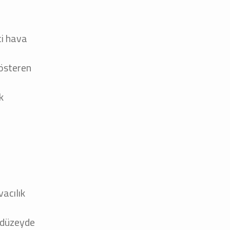
ci hava
gösteren
k
vacılık
t düzeyde