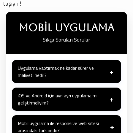
taşıyın!
Mobil Uygulama
Sıkça Sorulan Sorular
Uygulama yaptırmak ne kadar sürer ve
+
maliyeti nedir?
Uygulama geliştirme süresi ve maliyeti, uygulamanın
sahip olacağı özelliklere, platform sayısına
iOS ve Android için ayrı ayrı uygulama mı
+
geliştirmeliyim?
(iOS/Android) ve tasarımın karmaşıklığına göre büyük
ölçüde değişir. Net bir bilgi için öncelikle ihtiyaçların
Geliştirme stratejiniz, bütçenize ve hedef kitlenize
belirlenmesi gerekir.
bağlıdır. Native uygulamalar en iyi performansı
Mobil uygulama ile responsive web sitesi
+
arasındaki fark nedir?
sunarken, hibrit uygulamalar tek bir geliştirme