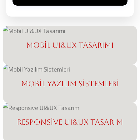
süreciyle her iki platforma da ulaşmanızı sağlayarak
Responsive web sitesi, mobil tarayıcı üzerinden çalışan
daha maliyet-etkin bir çözüm sunar.
ve ekran boyutuna göre kendini ayarlayan bir web
sitesidir. Mobil uygulama ise cihaza yüklenen, internet
bağlantısı olmadan da çalışabilen ve cihazın kamera,
GPS gibi özelliklerini kullanabilen bağımsız bir yazılımdır.
Mobil UI&UX Tasarımı
Mobil Yazılım Sistemleri
Responsive UI&UX Tasarım