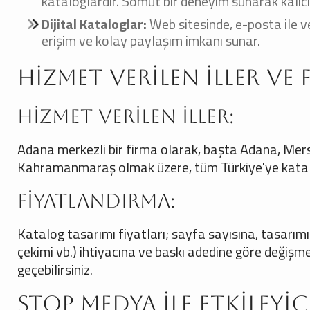
kataloglardır. Somut bir deneyim sunarak kalıcı b
Dijital Kataloglar:
Web sitesinde, e-posta ile v
erişim ve kolay paylaşım imkanı sunar.
Hizmet Verilen İller ve
Hizmet Verilen İller:
Adana merkezli bir firma olarak, başta Adana, Mers
Kahramanmaraş olmak üzere, tüm Türkiye'ye katal
Fiyatlandırma:
Katalog tasarımı fiyatları; sayfa sayısına, tasarım
çekimi vb.) ihtiyacına ve baskı adedine göre değişmek
geçebilirsiniz.
Stop Medya ile Etkileyi