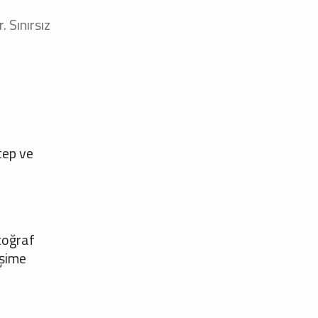
 Sınırsız
tep ve
otoğraf
işime