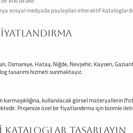
ir etki bırakır.
eya sosyal medyada paylaşılan interaktif kataloglardır.
 Fiyatlandırma
in, Osmaniye, Hatay, Niğde, Nevşehir, Kayseri, Gazian
og tasarımı hizmeti sunmaktayız.
ın karmaşıklığına, kullanılacak görsel materyallerin (f
tedir. Projenize özel bir fiyatlandırma için bizimle ilet
ci Kataloglar Tasarlayın