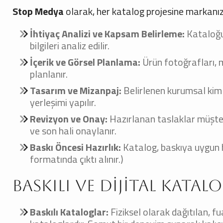
Stop Medya
olarak, her katalog projesine markanızı
İhtiyaç Analizi ve Kapsam Belirleme:
Kataloğun
bilgileri analiz edilir.
İçerik ve Görsel Planlama:
Ürün fotoğrafları, m
planlanır.
Tasarım ve Mizanpaj:
Belirlenen kurumsal kiml
yerleşimi yapılır.
Revizyon ve Onay:
Hazırlanan taslaklar müşteri
ve son hali onaylanır.
Baskı Öncesi Hazırlık:
Katalog, baskıya uygun ha
formatında çıktı alınır.)
Baskılı ve Dijital Katal
Baskılı Kataloglar:
Fiziksel olarak dağıtılan, 