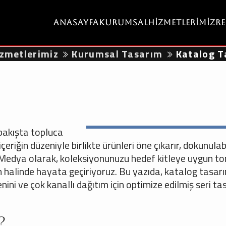
Anasayfa
Kurumsal
Hizmetlerimiz
R
zmetlerimiz
Kurumsal Tasarım
Katalog T
 bakışta topluca
içeriğin düzeniyle birlikte ürünleri öne çıkarır, dokunulabi
op Medya olarak, koleksiyonunuzu hedef kitleye uygun to
um halinde hayata geçiriyoruz. Bu yazıda, katalog tasar
enini ve çok kanallı dağıtım için optimize edilmiş seri t
?