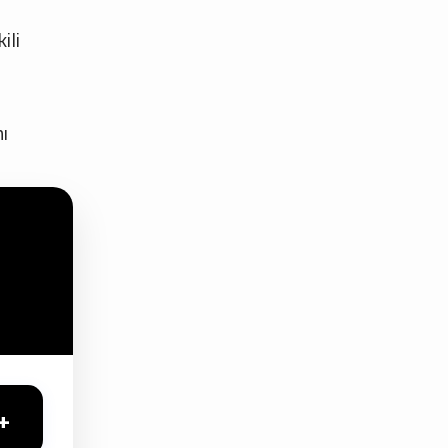
ili
ı
+