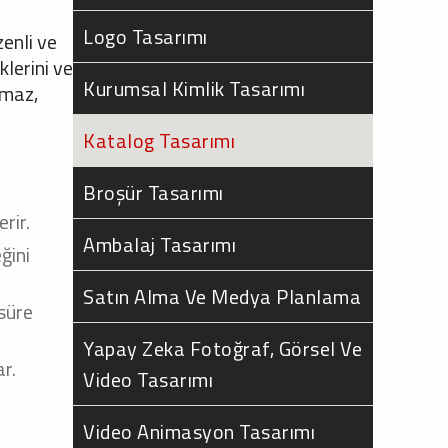
Logo Tasarımı
zenli ve
klerini ve
Kurumsal Kimlik Tasarımı
lmaz,
Katalog Tasarımı
Broşür Tasarımı
rir.
Ambalaj Tasarımı
ğini
Satın Alma Ve Medya Planlama
 süre
Yapay Zeka Fotoğraf, Görsel Ve
ar.
Video Tasarımı
Video Animasyon Tasarımı