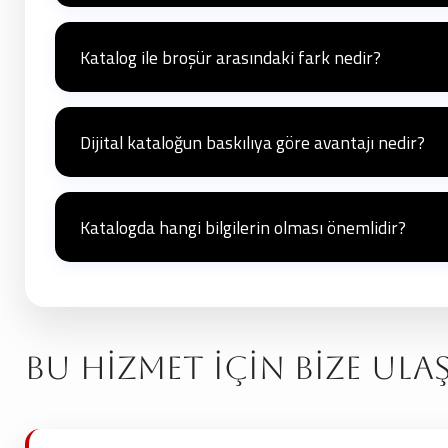
Evet, katalog içeriğinin kalitesi için profesyonel ürün foto
görseller, kataloğun etkisini artırır.
Katalog ile broşür arasındaki fark nedir?
Broşür, genellikle birkaç sayfadan oluşan, daha kısa ve öz 
veya büyük bir kısmını içeren, daha detaylı ve geniş kapsamlı
Dijital kataloğun baskılıya göre avantajı nedir?
Dijital kataloglar, kolayca paylaşılabilir, sınırsız kitleye ul
hissiyle daha kalıcı bir etki bırakabilir.
Katalogda hangi bilgilerin olması önemlidir?
Ürün adı, özellikleri, teknik detayları, fiyat bilgisi, görselle
gerekir.
Bu Hizmet İçin Bize Ula