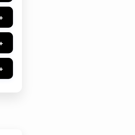
ş
+
nı
+
okunma
+
r alması