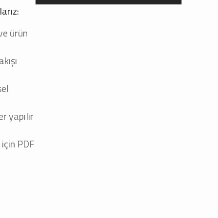
arız:
 ve ürün
akışı
sel
r yapılır
 için PDF