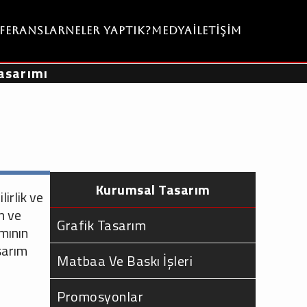
eferanslar
Neler Yaptık?
Medya
İletişim
asarımı
Kurumsal Tasarım
lirlik ve
n ve
Grafik Tasarım
ımının
asarım
Matbaa Ve Baskı İşleri
Promosyonlar