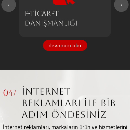
‹
›
E-TİCARET
GO
DANIŞMANLIĞI
İŞ
devamını oku
İNTERNET
04/
REKLAMLARI İLE BİR
ADIM ÖNDESİNİZ
İnternet reklamları, markaların ürün ve hizmetlerini