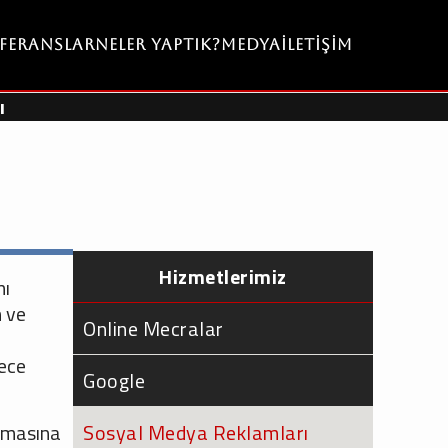
eferanslar
Neler Yaptık?
Medya
İletişim
ı
Hizmetlerimiz
nı
n ve
Online Mecralar
rece
Google
ırmasına
Sosyal Medya Reklamları