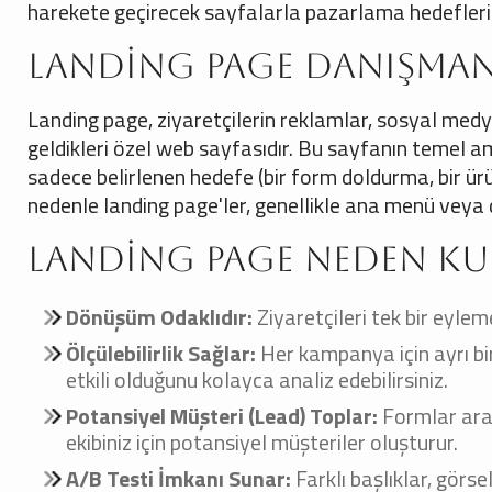
harekete geçirecek sayfalarla pazarlama hedeflerin
Landing Page Danışmanlı
Landing page, ziyaretçilerin reklamlar, sosyal med
geldikleri özel web sayfasıdır. Bu sayfanın temel am
sadece belirlenen hedefe (bir form doldurma, bir ür
nedenle landing page'ler, genellikle ana menü veya 
Landing Page Neden Kul
Dönüşüm Odaklıdır:
Ziyaretçileri tek bir eyle
Ölçülebilirlik Sağlar:
Her kampanya için ayrı bi
etkili olduğunu kolayca analiz edebilirsiniz.
Potansiyel Müşteri (Lead) Toplar:
Formlar aracı
ekibiniz için potansiyel müşteriler oluşturur.
A/B Testi İmkanı Sunar:
Farklı başlıklar, görs