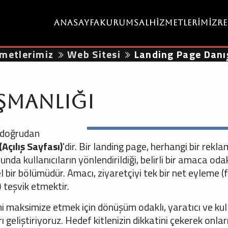
Anasayfa
Kurumsal
Hizmetlerimiz
R
metlerimiz
Web Sitesi
Landing Page Danı
şmanlığı
 doğrudan
Açılış Sayfası)
'dir. Bir landing page, herhangi bir rekla
 kullanıcıların yönlendirildiği, belirli bir amaca oda
el bir bölümüdür. Amacı, ziyaretçiyi tek bir net eyleme 
 teşvik etmektir.
i maksimize etmek için dönüşüm odaklı, yaratıcı ve kull
geliştiriyoruz. Hedef kitlenizin dikkatini çekerek onlar