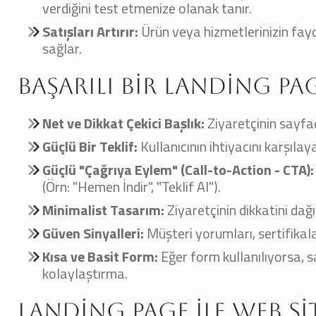
verdiğini test etmenize olanak tanır.
Satışları Artırır:
Ürün veya hizmetlerinizin fayd
sağlar.
Başarılı Bir Landing Pa
Net ve Dikkat Çekici Başlık:
Ziyaretçinin sayfad
Güçlü Bir Teklif:
Kullanıcının ihtiyacını karşıla
Güçlü "Çağrıya Eylem" (Call-to-Action - CTA):
(Örn: "Hemen İndir", "Teklif Al").
Minimalist Tasarım:
Ziyaretçinin dikkatini da
Güven Sinyalleri:
Müşteri yorumları, sertifikal
Kısa ve Basit Form:
Eğer form kullanılıyorsa, sa
kolaylaştırma.
Landing Page ile Web Si