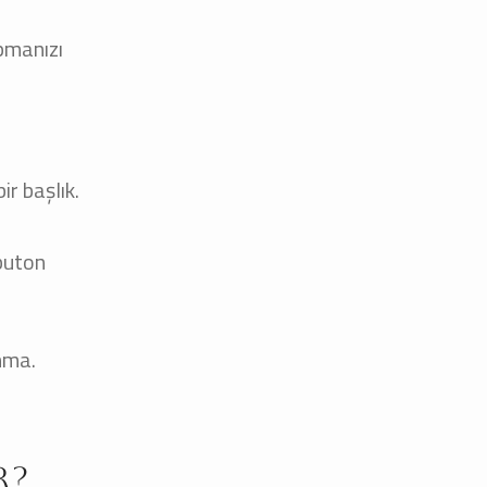
pmanızı
r başlık.
 buton
anma.
r?