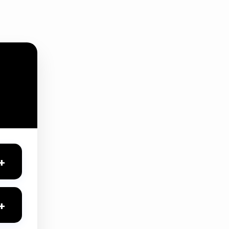
+
unarak
+