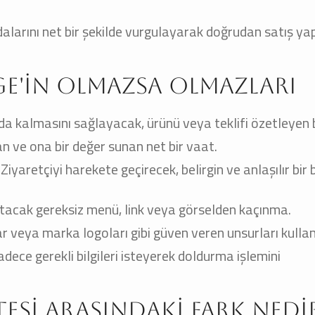
alarını net bir şekilde vurgulayarak doğrudan satış ya
ge'in Olmazsa Olmazları
a kalmasını sağlayacak, ürünü veya teklifi özetleyen bi
yan ve ona bir değer sunan net bir vaat.
Ziyaretçiyi harekete geçirecek, belirgin ve anlaşılır bir
ğıtacak gereksiz menü, link veya görselden kaçınma.
ar veya marka logoları gibi güven veren unsurları kull
dece gerekli bilgileri isteyerek doldurma işlemini
tesi Arasındaki Fark Nedi