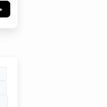
eyleme
+