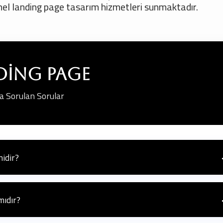
el landing page tasarım hizmetleri sunmaktadır.
ding Page
a Sorulan Sorular
midir?
ormans takibini kolaylaştırır ve ziyaretçilere daha ilgili bir mesaj s
mıdır?