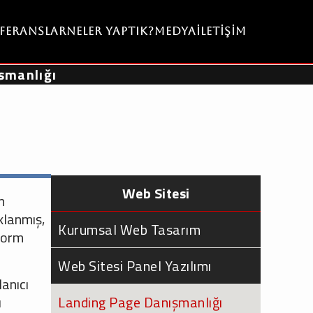
eferanslar
Neler Yaptık?
Medya
İletişim
şmanlığı
Web Sitesi
m
klanmış,
Kurumsal Web Tasarım
(form
Web Sitesi Panel Yazılımı
anıcı
ı
Landing Page Danışmanlığı