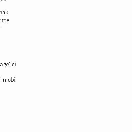
tmak,
inme
r
age'ler
i, mobil